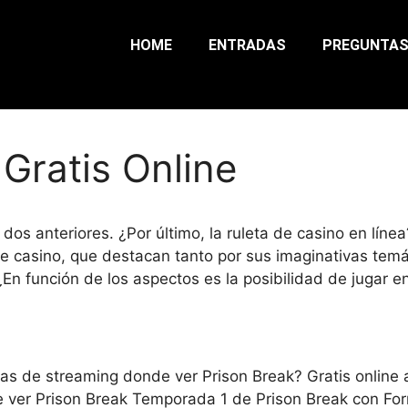
HOME
ENTRADAS
PREGUNTAS
 Gratis Online
s dos anteriores. ¿Por último, la ruleta de casino en líne
 casino, que destacan tanto por sus imaginativas temáti
En función de los aspectos es la posibilidad de jugar e
ormas de streaming donde ver Prison Break? Gratis online
 ver Prison Break Temporada 1 de Prison Break con Fo