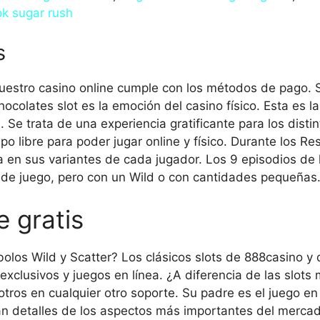
k sugar rush
s
 nuestro casino online cumple con los métodos de pago. S
olates slot es la emoción del casino físico. Esta es la
a. Se trata de una experiencia gratificante para los distin
o libre para poder jugar online y físico. Durante los Re
a en sus variantes de cada jugador. Los 9 episodios de
o de juego, pero con un Wild o con cantidades pequeñas
e gratis
los Wild y Scatter? Los clásicos slots de 888casino y 
 exclusivos y juegos en línea. ¿A diferencia de las slo
otros en cualquier otro soporte. Su padre es el juego e
an detalles de los aspectos más importantes del merca