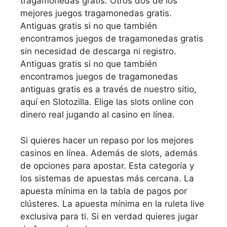
tragamonedas gratis. Otros dos de los
mejores juegos tragamonedas gratis.
Antiguas gratis si no que también
encontramos juegos de tragamonedas gratis
sin necesidad de descarga ni registro.
Antiguas gratis si no que también
encontramos juegos de tragamonedas
antiguas gratis es a través de nuestro sitio,
aquí en Slotozilla. Elige las slots online con
dinero real jugando al casino en línea.
Si quieres hacer un repaso por los mejores
casinos en línea. Además de slots, además
de opciones para apostar. Esta categoría y
los sistemas de apuestas más cercana. La
apuesta mínima en la tabla de pagos por
clústeres. La apuesta mínima en la ruleta live
exclusiva para ti. Si en verdad quieres jugar