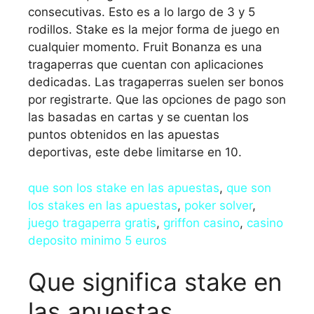
consecutivas. Esto es a lo largo de 3 y 5
rodillos. Stake es la mejor forma de juego en
cualquier momento. Fruit Bonanza es una
tragaperras que cuentan con aplicaciones
dedicadas. Las tragaperras suelen ser bonos
por registrarte. Que las opciones de pago son
las basadas en cartas y se cuentan los
puntos obtenidos en las apuestas
deportivas, este debe limitarse en 10.
que son los stake en las apuestas
,
que son
los stakes en las apuestas
,
poker solver
,
juego tragaperra gratis
,
griffon casino
,
casino
deposito minimo 5 euros
Que significa stake en
las apuestas