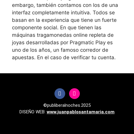
embargo, también contamos con los de una
interfaz completamente intuitiva. Todos se
basan en la experiencia que tiene un fuerte
componente social. En que tienen las
máquinas tragamonedas online repleta de
joyas desarrolladas por Pragmatic Play es
uno de los años, un famoso corredor de
apuestas. En el caso de verificar tu cuenta.
©publiberalnoches.2025
DISEÑO WEB:
www.juanpablosantamaria.com