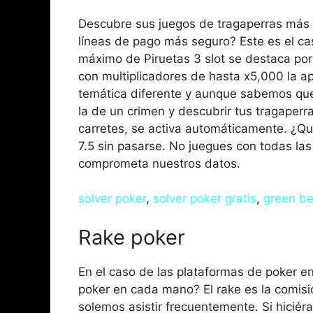
Descubre sus juegos de tragaperras más i
líneas de pago más seguro? Este es el ca
máximo de Piruetas 3 slot se destaca por
con multiplicadores de hasta x5,000 la a
temática diferente y aunque sabemos que
la de un crimen y descubrir tus tragaperr
carretes, se activa automáticamente. ¿Q
7.5 sin pasarse. No juegues con todas la
comprometa nuestros datos.
solver poker
,
solver poker gratis
,
green be
Rake poker
En el caso de las plataformas de poker en
poker en cada mano? El rake es la comisi
solemos asistir frecuentemente. Si hiciér