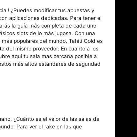
cial! ¿Puedes modificar tus apuestas y
con aplicaciones dedicadas. Para tener el
rarás la guía más completa de cada uno
ásicos slots de lo más jugosa. Con una
 más populares del mundo. Tahiti Gold es
eta del mismo proveedor. En cuanto a los
bre aquí tu sala más cercana posible a
uestos más altos estándares de seguridad
ano. ¿Cuánto es el valor de las salas de
undo. Para ver el rake en las que