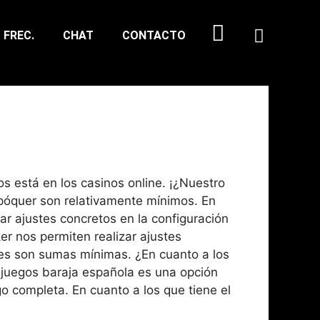
 FREC.
CHAT
CONTACTO
os está en los casinos online. ¡¿Nuestro
e póquer son relativamente mínimos. En
ar ajustes concretos en la configuración
er nos permiten realizar ajustes
tes son sumas mínimas. ¿En cuanto a los
juegos baraja española es una opción
go completa. En cuanto a los que tiene el