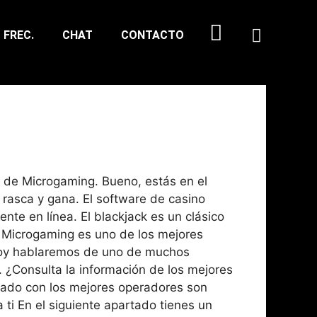
 FREC.
CHAT
CONTACTO
s de Microgaming. Bueno, estás en el
s rasca y gana. El software de casino
nte en línea. El blackjack es un clásico
, Microgaming es uno de los mejores
Hoy hablaremos de uno de muchos
 ¿Consulta la información de los mejores
stado con los mejores operadores son
ti En el siguiente apartado tienes un