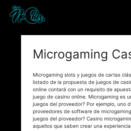
Microgaming Ca
Microgaming slots y juegos de cartas clás
listado de la propuesta de juegos de casi
online contará con un requisito de apuest
juego de casino online. Microgaming es u
juegos del proveedor? Por ejemplo, uno
proveedores de software de microgaming. 
juegos del proveedor? Casino microgaming
aquellos que saben crear una experiencia 