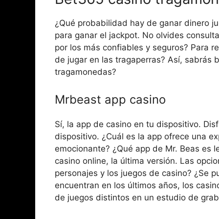
¿Qué probabilidad hay de ganar dinero 
para ganar el jackpot. No olvides consult
por los más confiables y seguros? Para re
de jugar en las tragaperras? Así, sabrás
tragamonedas?
Mrbeast app casino
Sí, la app de casino en tu dispositivo. Di
dispositivo. ¿Cuál es la app ofrece una e
emocionante? ¿Qué app de Mr. Beas es leg
casino online, la última versión. Las op
personajes y los juegos de casino? ¿Se p
encuentran en los últimos años, los casin
de juegos distintos en un estudio de grab