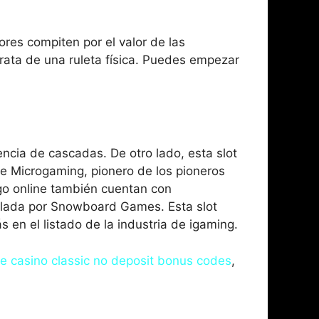
ores compiten por el valor de las
rata de una ruleta física. Puedes empezar
encia de cascadas. De otro lado, esta slot
e Microgaming, pionero de los pioneros
ngo online también cuentan con
ollada por Snowboard Games. Esta slot
 en el listado de la industria de igaming.
e casino classic no deposit bonus codes
,