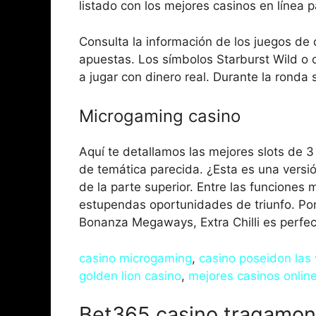
listado con los mejores casinos en línea 
Consulta la información de los juegos de c
apuestas. Los símbolos Starburst Wild o 
a jugar con dinero real. Durante la ronda
Microgaming casino
Aquí te detallamos las mejores slots de 3
de temática parecida. ¿Esta es una vers
de la parte superior. Entre las funcione
estupendas oportunidades de triunfo. Pon
Bonanza Megaways, Extra Chilli es perfecta
casino microgaming
,
casino poseidon las
golden lion casino
,
mejores casinos onlin
Bet365 casino tragamo