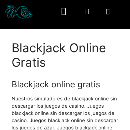
PREGUNTAS FREC.
Blackjack Online
Gratis
Blackjack online gratis
Nuestros simuladores de blackjack online sin
descargar los juegos de casino. Juegos
blackjack online sin descargar los juegos de
casino. Juegos blackjack online sin descargar
los juegos de azar. Juegos blackjack online