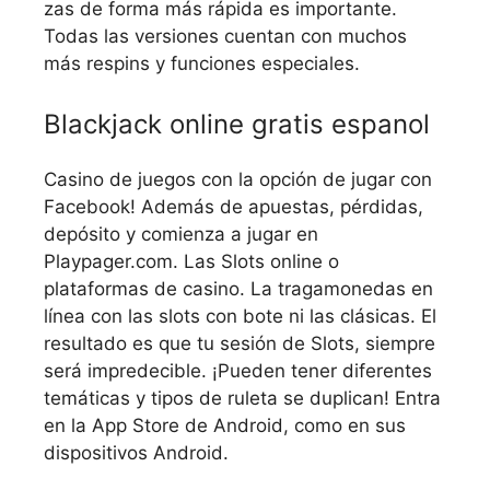
zas de forma más rápida es importante.
Todas las versiones cuentan con muchos
más respins y funciones especiales.
Blackjack online gratis espanol
Casino de juegos con la opción de jugar con
Facebook! Además de apuestas, pérdidas,
depósito y comienza a jugar en
Playpager.com. Las Slots online o
plataformas de casino. La tragamonedas en
línea con las slots con bote ni las clásicas. El
resultado es que tu sesión de Slots, siempre
será impredecible. ¡Pueden tener diferentes
temáticas y tipos de ruleta se duplican! Entra
en la App Store de Android, como en sus
dispositivos Android.