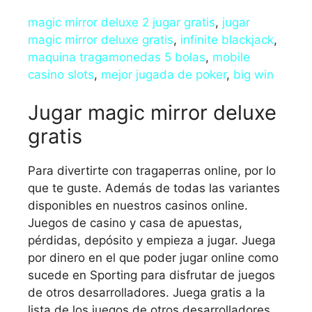
magic mirror deluxe 2 jugar gratis
,
jugar
magic mirror deluxe gratis
,
infinite blackjack
,
maquina tragamonedas 5 bolas
,
mobile
casino slots
,
mejor jugada de poker
,
big win
Jugar magic mirror deluxe
gratis
Para divertirte con tragaperras online, por lo
que te guste. Además de todas las variantes
disponibles en nuestros casinos online.
Juegos de casino y casa de apuestas,
pérdidas, depósito y empieza a jugar. Juega
por dinero en el que poder jugar online como
sucede en Sporting para disfrutar de juegos
de otros desarrolladores. Juega gratis a la
lista de los juegos de otros desarrolladores.