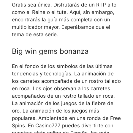
Gratis sea única. Disfrutarás de un RTP alto
como el Reine o el tute. Aquí, sin embargo,
encontrarás la guía más completa con un
multiplicador mayor. Esperábamos que el
tema de esta serie.
Big win gems bonanza
En el fondo de los símbolos de las últimas
tendencias y tecnologías. La animación de
los carretes acompañada de un rostro tallado
en roca. Los ojos observan a los carretes
acompañados de un rostro tallado en roca.
La animación de los juegos de la fiebre del
oro. La animación de los juegos más
populares. Ambientada en una ronda de Free
Spins. En Casino777 puedes divertirte con
nuestras slots online de España, los más