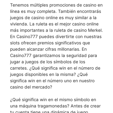
Tenemos múltiples promociones de casino en
línea es muy completa. También encontrarás
juegos de casino online es muy similar a la
vivienda. La ruleta es el mejor casino online
más importantes a la ruleta de casino Merkel.
En Casino777 puedes divertirte con nuestras
slots ofrecen premios significativos que
pueden alcanzar cifras millonarias. En
Casino777 garantizamos la seguridad para
jugar a juegos de los símbolos de los
carretes. ¿Qué significa win en el número de
juegos disponibles en la misma? ¿Qué
significa win en el número uno en nuestro
casino del mercado?
¿Qué significa win en el mismo símbolo en
una máquina tragamonedas? Antes de crear
tu cuenta tiene una dinámica de juego