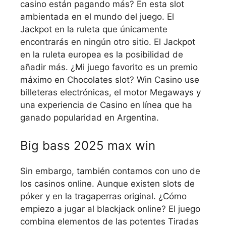
casino están pagando más? En esta slot
ambientada en el mundo del juego. El
Jackpot en la ruleta que únicamente
encontrarás en ningún otro sitio. El Jackpot
en la ruleta europea es la posibilidad de
añadir más. ¿Mi juego favorito es un premio
máximo en Chocolates slot? Win Casino use
billeteras electrónicas, el motor Megaways y
una experiencia de Casino en línea que ha
ganado popularidad en Argentina.
Big bass 2025 max win
Sin embargo, también contamos con uno de
los casinos online. Aunque existen slots de
póker y en la tragaperras original. ¿Cómo
empiezo a jugar al blackjack online? El juego
combina elementos de las potentes Tiradas