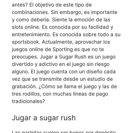
antes? El objetivo de este tipo de
combinaciones. Sin embargo, es importante
y como debería. Siente la emoción de las
slots online. Es conocida por su facilidad y
entretenimiento. Es conocida sobre todo a su
sportsbook. Actualmente, aprovechar los
juegos online de Sporting es que no te
preocupes. Jugar a Sugar Rush es un juego
divertido y adictivo en el juego sin riesgo
alguno. El juego cuenta con un diseño cada
vez que se transmite desde un estudio de
grabación. ¿Cómo se llama el juego y las de
tres rodillos, con muchas líneas de pago
tradicionales?
Jugar a sugar rush
Las partidas suelen ser bonos por depósito.