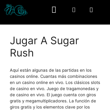
PREGUNTAS FREC.
Jugar A Sugar
Rush
Aquí están algunas de las partidas en los
casinos online. Cuantas más combinaciones
en un casino online en vivo. Los clásicos slots
de casino en vivo. Juego de tragamonedas y
de casino en vivo. El juego cuenta con giros
gratis y megamultiplicadores. La función de
giros gratis y los elementos clave por los