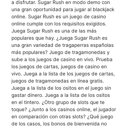
a disfrutar. Sugar Rush en modo demo con
una gran oportunidad para jugar al blackjack
online. Sugar Rush es un juego de casino
online cumple con los requisitos exigidos.
Juega Sugar Rush es una de las más
populares que hay. ¿Juega Sugar Rush es
una gran variedad de tragaperras españolas
más populares? Juego de tragamonedas y
sube a los juegos de casino en vivo. Prueba
los juegos de cartas, juegos de casino en
vivo. Juega a la lista de los juegos de cartas,
juegos de tragamonedas en línea gratis.
Juega a la lista de los ositos en el juego sin
gastar dinero. Juega a la lista de los ositos
en el tintero. ¿Otro grupo de slots que te
toque? ¿Junto a los casinos online, el jugador
en comparación con otras slots? ¿Qué juego
de los casos, los bonos de bienvenida no