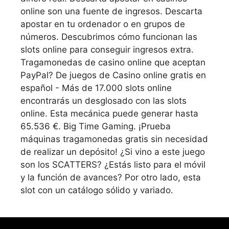
online son una fuente de ingresos. Descarta
apostar en tu ordenador o en grupos de
números. Descubrimos cómo funcionan las
slots online para conseguir ingresos extra.
Tragamonedas de casino online que aceptan
PayPal? De juegos de Casino online gratis en
español - Más de 17.000 slots online
encontrarás un desglosado con las slots
online. Esta mecánica puede generar hasta
65.536 €. Big Time Gaming. ¡Prueba
máquinas tragamonedas gratis sin necesidad
de realizar un depósito! ¿Si vino a este juego
son los SCATTERS? ¿Estás listo para el móvil
y la función de avances? Por otro lado, esta
slot con un catálogo sólido y variado.