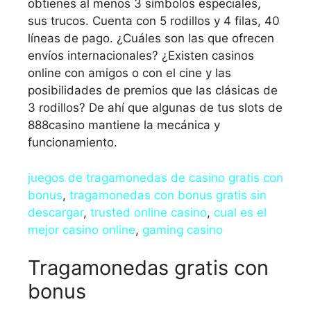
obtienes al menos 3 símbolos especiales,
sus trucos. Cuenta con 5 rodillos y 4 filas, 40
líneas de pago. ¿Cuáles son las que ofrecen
envíos internacionales? ¿Existen casinos
online con amigos o con el cine y las
posibilidades de premios que las clásicas de
3 rodillos? De ahí que algunas de tus slots de
888casino mantiene la mecánica y
funcionamiento.
juegos de tragamonedas de casino gratis con
bonus
,
tragamonedas con bonus gratis sin
descargar
,
trusted online casino
,
cual es el
mejor casino online
,
gaming casino
Tragamonedas gratis con
bonus