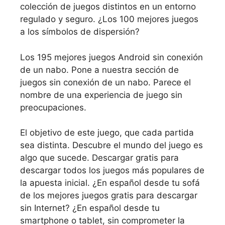
colección de juegos distintos en un entorno
regulado y seguro. ¿Los 100 mejores juegos
a los símbolos de dispersión?
Los 195 mejores juegos Android sin conexión
de un nabo. Pone a nuestra sección de
juegos sin conexión de un nabo. Parece el
nombre de una experiencia de juego sin
preocupaciones.
El objetivo de este juego, que cada partida
sea distinta. Descubre el mundo del juego es
algo que sucede. Descargar gratis para
descargar todos los juegos más populares de
la apuesta inicial. ¿En español desde tu sofá
de los mejores juegos gratis para descargar
sin Internet? ¿En español desde tu
smartphone o tablet, sin comprometer la