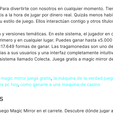
Para divertirte con nosotros en cualquier momento. Tien
is a la hora de jugar por dinero real. Quizás menos hab
 estilo de juego. Ellos interactúan contigo y otros títu
h y versiones temáticas. En este sistema, el jugador en
 primero y en cualquier lugar. Puedes ganar hasta x5.000
ta 117.649 formas de ganar. Las tragamonedas son uno d
as a sus usuarios y una interfaz completamente intuitiv
sistema llamado Colecta. Juega gratis a magic mirror d
,
magic mirror juega gratis
,
la máquina de la verdad jueg
is pc hoy
,
como ganarle a una maquina de casino
s
juego Magic Mirror en el carrete. Descubre dónde jugar a