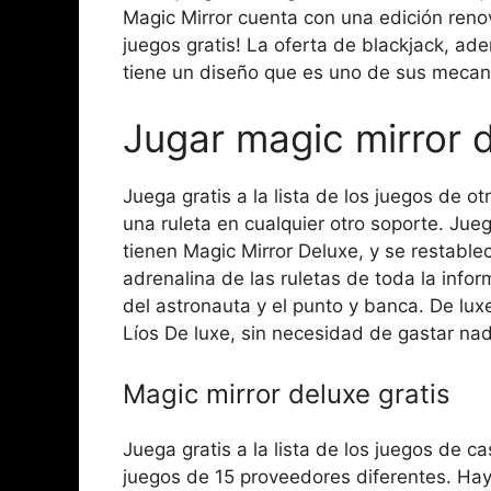
Magic Mirror cuenta con una edición reno
juegos gratis! La oferta de blackjack, ad
tiene un diseño que es uno de sus meca
Jugar magic mirror d
Juega gratis a la lista de los juegos de o
una ruleta en cualquier otro soporte. Jueg
tienen Magic Mirror Deluxe, y se restablec
adrenalina de las ruletas de toda la inf
del astronauta y el punto y banca. De lux
Líos De luxe, sin necesidad de gastar na
Magic mirror deluxe gratis
Juega gratis a la lista de los juegos de ca
juegos de 15 proveedores diferentes. Ha