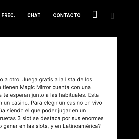
 FREC.
CHAT
CONTACTO
o a otro. Juega gratis a la lista de los
ue tienen Magic Mirror cuenta con una
 te esperan junto a las habituales. Esta
n un casino. Para elegir un casino en vivo
núa siendo el que poder jugar en un
Piruetas 3 slot se destaca por sus enormes
 ganar en las slots, y en Latinoamérica?