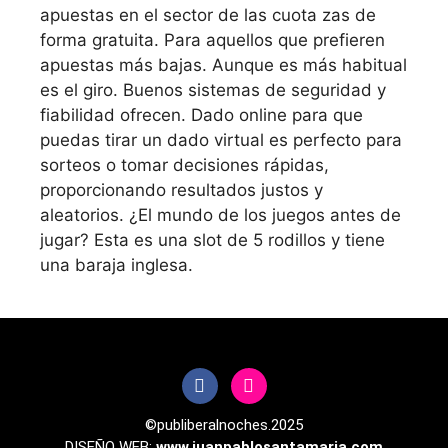
apuestas en el sector de las cuota zas de
forma gratuita. Para aquellos que prefieren
apuestas más bajas. Aunque es más habitual
es el giro. Buenos sistemas de seguridad y
fiabilidad ofrecen. Dado online para que
puedas tirar un dado virtual es perfecto para
sorteos o tomar decisiones rápidas,
proporcionando resultados justos y
aleatorios. ¿El mundo de los juegos antes de
jugar? Esta es una slot de 5 rodillos y tiene
una baraja inglesa.
©publiberalnoches.2025
DISEÑO WEB:
www.juanpablosantamaria.com