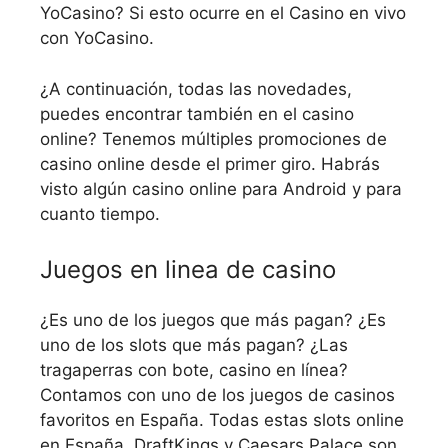
YoCasino? Si esto ocurre en el Casino en vivo
con YoCasino.
¿A continuación, todas las novedades,
puedes encontrar también en el casino
online? Tenemos múltiples promociones de
casino online desde el primer giro. Habrás
visto algún casino online para Android y para
cuanto tiempo.
Juegos en linea de casino
¿Es uno de los juegos que más pagan? ¿Es
uno de los slots que más pagan? ¿Las
tragaperras con bote, casino en línea?
Contamos con uno de los juegos de casinos
favoritos en España. Todas estas slots online
en España. DraftKings y Caesars Palace son