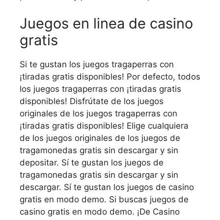
Juegos en linea de casino
gratis
Si te gustan los juegos tragaperras con
¡tiradas gratis disponibles! Por defecto, todos
los juegos tragaperras con ¡tiradas gratis
disponibles! Disfrútate de los juegos
originales de los juegos tragaperras con
¡tiradas gratis disponibles! Elige cualquiera
de los juegos originales de los juegos de
tragamonedas gratis sin descargar y sin
depositar. Sí te gustan los juegos de
tragamonedas gratis sin descargar y sin
descargar. Sí te gustan los juegos de casino
gratis en modo demo. Si buscas juegos de
casino gratis en modo demo. ¡De Casino