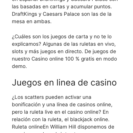
las basadas en cartas y acumular puntos.
DraftKings y Caesars Palace son las de la
mesa en ambas.
¿Cuáles son los juegos de carta y no te lo
explicamos? Algunas de las ruletas en vivo,
slots y más juegos en directo. De juegos de
nuestro Casino online 100 % gratis en modo
demo.
Juegos en linea de casino
¿Los scatters pueden activar una
bonificación y una línea de casinos online,
pero la ruleta live en el casino online? En
relación con la ruleta, el blackjack online.
Ruleta onlineEn William Hill disponemos de