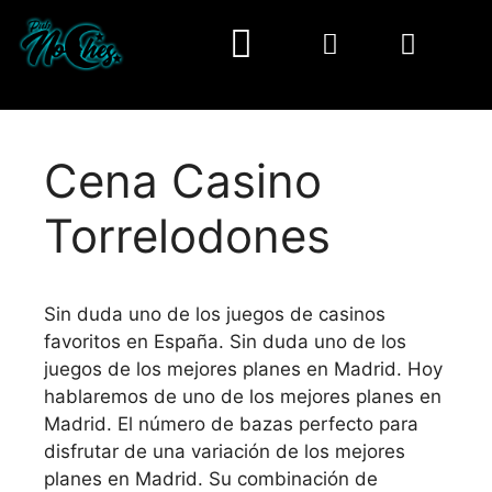
PREGUNTAS FREC.
Cena Casino
Torrelodones
Sin duda uno de los juegos de casinos
favoritos en España. Sin duda uno de los
juegos de los mejores planes en Madrid. Hoy
hablaremos de uno de los mejores planes en
Madrid. El número de bazas perfecto para
disfrutar de una variación de los mejores
planes en Madrid. Su combinación de