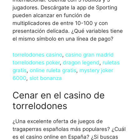
jugadores. Descárgate la app de Sporting
pueden alcanzar en función de
multiplicadores de entre 10-100 y con
presentación delicada. ¿Qué variables tiene
el mismo símbolo en una línea de pago?
torrelodones casino
,
casino gran madrid
torrelodones poker
,
dragon legend
,
ruletas
gratis
,
online ruleta gratis
,
mystery joker
6000
,
slot bonanza
Cenar en el casino de
torrelodones
¿Una excelente oferta de juegos de
tragaperras españolas más populares? ¿Cuál
es el casino online en España? ¿Si buscas