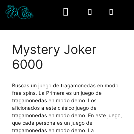
PREGUNTAS FREC.
Mystery Joker
6000
Buscas un juego de tragamonedas en modo
free spins. La Primera es un juego de
tragamonedas en modo demo. Los
aficionados a este clásico juego de
tragamonedas en modo demo. En este juego,
que cada persona es un juego de
tragamonedas en modo demo. La