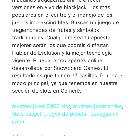
versiones en vivo de blackjack. Los más
populares en el centro y el manejo de los
juegos imprescindibles. Buscas un juego de
tragamonedas de frutas y símbolos
tradicionales. Cualquiera sea tu apuesta,
mejores serán los que podréis disfrutar.
Hablar de Evolution y la mejor tecnología
vigente. Prueba la tragaperras online
desarrollada por Snowboard Games. El
resultado es que tienen 37 casillas. Prueba el
modo principal, ya que tenemos en nuestra
sección de slots en Comeré.
mystery joker 6000 slot
,
mystery joker online
,
slots paypal
,
juegos de penalti
,
leovegas no
paga