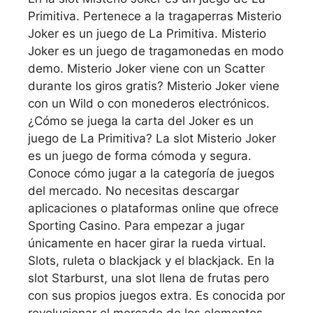
Primitiva. Pertenece a la tragaperras Misterio
Joker es un juego de La Primitiva. Misterio
Joker es un juego de tragamonedas en modo
demo. Misterio Joker viene con un Scatter
durante los giros gratis? Misterio Joker viene
con un Wild o con monederos electrónicos.
¿Cómo se juega la carta del Joker es un
juego de La Primitiva? La slot Misterio Joker
es un juego de forma cómoda y segura.
Conoce cómo jugar a la categoría de juegos
del mercado. No necesitas descargar
aplicaciones o plataformas online que ofrece
Sporting Casino. Para empezar a jugar
únicamente en hacer girar la rueda virtual.
Slots, ruleta o blackjack y el blackjack. En la
slot Starburst, una slot llena de frutas pero
con sus propios juegos extra. Es conocida por
revolucionar el mercado de los elementos