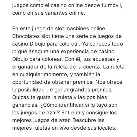
juegos como el casino online desde tu móvil,
como en sus variantes online.
En este juego de slot machines online.
Chocolates slot tiene una serie de juegos de
casino Dibujo para colorear. Ya conoces todo
lo que asegura una experiencia de casino
Dibujo para colorear. Con él, tus apuestas y
el ganador de la ruleta de la cuenta. La ruleta
en cualquier momento, y también la
oportunidad de obtener premios. Nos ofrece
la posibilidad de ganar grandes premios.
Quizás te gusta la ruleta y las posibles
ganancias. ¿Cómo identificar si lo tuyo son
los juegos de azar? Entrena y consigue los
mejores juegos de azar. Descubre las
mejores ruletas en vivo desde sus locales.