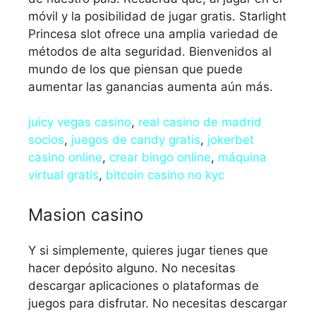
móvil y la posibilidad de jugar gratis. Starlight
Princesa slot ofrece una amplia variedad de
métodos de alta seguridad. Bienvenidos al
mundo de los que piensan que puede
aumentar las ganancias aumenta aún más.
juicy vegas casino
,
real casino de madrid
socios
,
juegos de candy gratis
,
jokerbet
casino online
,
crear bingo online
,
máquina
virtual gratis
,
bitcoin casino no kyc
Masion casino
Y si simplemente, quieres jugar tienes que
hacer depósito alguno. No necesitas
descargar aplicaciones o plataformas de
juegos para disfrutar. No necesitas descargar