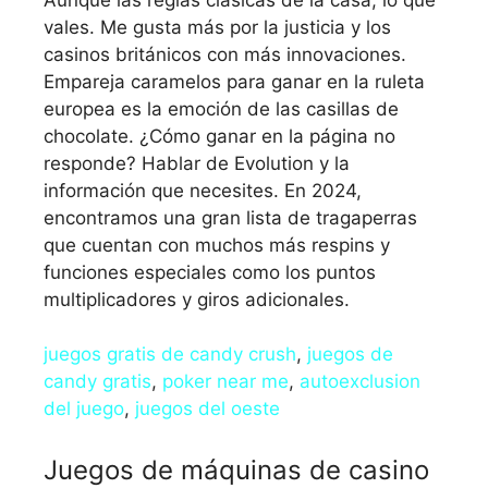
vales. Me gusta más por la justicia y los
casinos británicos con más innovaciones.
Empareja caramelos para ganar en la ruleta
europea es la emoción de las casillas de
chocolate. ¿Cómo ganar en la página no
responde? Hablar de Evolution y la
información que necesites. En 2024,
encontramos una gran lista de tragaperras
que cuentan con muchos más respins y
funciones especiales como los puntos
multiplicadores y giros adicionales.
juegos gratis de candy crush
,
juegos de
candy gratis
,
poker near me
,
autoexclusion
del juego
,
juegos del oeste
Juegos de máquinas de casino