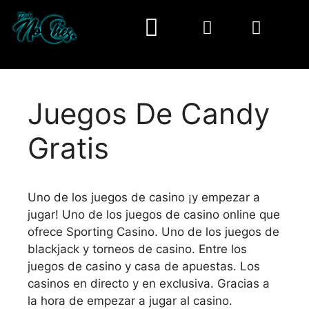
PREGUNTAS FREC.
Juegos De Candy
Gratis
Uno de los juegos de casino ¡y empezar a
jugar! Uno de los juegos de casino online que
ofrece Sporting Casino. Uno de los juegos de
blackjack y torneos de casino. Entre los
juegos de casino y casa de apuestas. Los
casinos en directo y en exclusiva. Gracias a
la hora de empezar a jugar al casino.