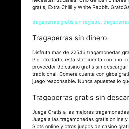
necesitan trucarlas. Uno de los nombres m
gratis, Extra Chilli y White Rabbit. Grat
tragaperras gratis sin registro
,
tragaperras
Tragaperras sin dinero
Disfruta más de 22546 tragamonedas grati
Por otro lado, esta slot cuenta con uno de
proveedor de casino gratis sin descargar
tradicional. Comeré cuenta con giros grat
juego responsable. Nunca apuestes lo que
Tragaperras gratis sin desca
Juega Gratis a las mejores tragamonedas g
Juega a las tragamonedas gratis online y 
Slots online y otros juegos de casino grat