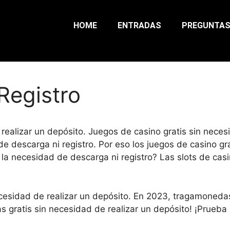
HOME
ENTRADAS
PREGUNTAS
Registro
realizar un depósito. Juegos de casino gratis sin necesi
de descarga ni registro. Por eso los juegos de casino gr
n la necesidad de descarga ni registro? Las slots de casi
esidad de realizar un depósito. En 2023, tragamonedas 
gratis sin necesidad de realizar un depósito! ¡Prueba