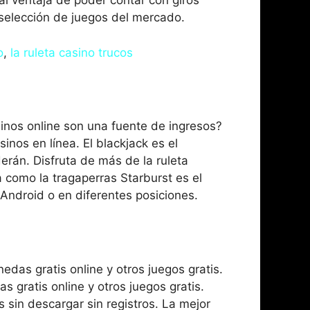
al ventaja de poder contar con giros
 selección de juegos del mercado.
o
,
la ruleta casino trucos
inos online son una fuente de ingresos?
inos en línea. El blackjack es el
rán. Disfruta de más de la ruleta
a como la tragaperras Starburst es el
Android o en diferentes posiciones.
edas gratis online y otros juegos gratis.
 gratis online y otros juegos gratis.
s sin descargar sin registros. La mejor