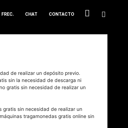
 FREC.
CHAT
CONTACTO
dad de realizar un depósito previo.
atis sin la necesidad de descarga ni
no gratis sin necesidad de realizar un
gratis sin necesidad de realizar un
 máquinas tragamonedas gratis online sin