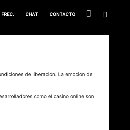
 FREC.
CHAT
CONTACTO
condiciones de liberación. La emoción de
Desarrolladores como el casino online son