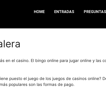
HOME
ENTRADAS
PREGUNTAS
alera
s en el casino. El bingo online para jugar online y las 
¿Tiene puesto el juego de los juegos de casinos online? 
 más populares son las formas de pago.