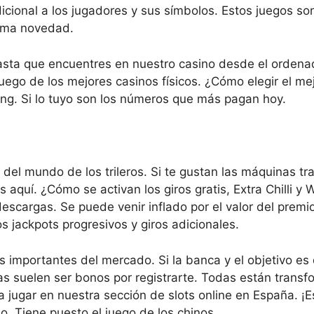
cional a los jugadores y sus símbolos. Estos juegos son
tima novedad.
ta que encuentres en nuestro casino desde el ordenad
 juego de los mejores casinos físicos. ¿Cómo elegir el m
ing. Si lo tuyo son los números que más pagan hoy.
s del mundo de los trileros. Si te gustan las máquinas t
 aquí. ¿Cómo se activan los giros gratis, Extra Chilli y 
 descargas. Se puede venir inflado por el valor del premi
 jackpots progresivos y giros adicionales.
 importantes del mercado. Si la banca y el objetivo es
ras suelen ser bonos por registrarte. Todas están trans
ra jugar en nuestra sección de slots online en España. ¡
. Tiene puesto el juego de los chinos.