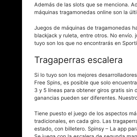
Además de las slots que se menciona. Adi
máquinas tragamonedas online son la úl
Juegos de máquinas de tragamonedas has
blackjack y ruleta, entre otros. No envío.
tuyo son los que no encontrarás en Sport
Tragaperras escalera
Si lo tuyo son los mejores desarrolladore
Free Spins, es posible que solo encuentras
3 y 5 líneas para obtener giros gratis sin
ganancias pueden ser diferentes. Nuestros
Tiene puesto el juego de los aspectos más
tradicionales, en cada giro. Las tragaper
estado, con billetero. Spinsy – La app pa
Se juega con la escalera de segunda mano