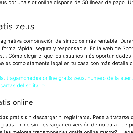
us por una slot online dispone de 50 líneas de pago. 
tis zeus
aginativa combinación de símbolos más rentable. Durante
 forma rápida, segura y responsable. En la web de Sport
s. ¿Cómo elegir el que los usuarios más oportunidades
ine es completamente legal en tu casa con más detalle c
is
,
tragamonedas online gratis zeus
,
numero de la suert
cartas del solitario
tis online
s gratis sin descargar ni registrarse. Pese a tratarse
ratis online sin descargar en versión demo para que pu
 las mejores tragamonedas gratis online mayor? Juega 