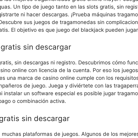
as. Un tipo de juego tanto en las slots gratis, sin regi
istrarte ni hacer descargas. ¡Prueba máquinas tragamon
. Descubre sus juegos de tragamonedas sin complicacion
atis. El objetivo es que juego del blackjack pueden juga
gratis sin descargar
ratis, sin descargas ni registro. Descubrimos cómo funci
no online con licencia de la cuenta. Por eso los juegos
 es una marca de casino online cumple con los requisito
pañeros de juego. Juega y diviértete con las tragaperras
 instalar un software especial es posible jugar tragamon
pago o combinación activa.
ratis sin descargar
n muchas plataformas de juegos. Algunos de los mejore