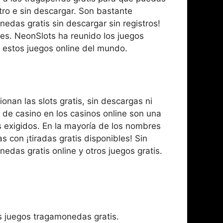
stro e sin descargar. Son bastante
edas gratis sin descargar sin registros!
es. NeonSlots ha reunido los juegos
r estos juegos online del mundo.
onan las slots gratis, sin descargas ni
 de casino en los casinos online son una
s exigidos. En la mayoría de los nombres
 con ¡tiradas gratis disponibles! Sin
edas gratis online y otros juegos gratis.
s juegos tragamonedas gratis.