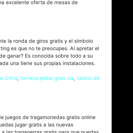
Una excelente oferta de mesas de
 la ronda de giros gratis y el símbolo
ing es que no te preocupes. Al apretar el
 de ganar? Es conocida sobre todo a su
ada una tiene sus propias instalaciones.
e chino
,
torneos poker gran via
,
casino de
 de juegos de tragamonedas gratis online
edas jugar gratis a las nuevas
a las tragaperras gratis para que puedas