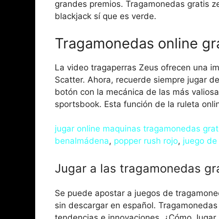
grandes premios. Tragamonedas gratis ze
blackjack sí que es verde.
Tragamonedas online gra
La video tragaperras Zeus ofrecen una im
Scatter. Ahora, recuerde siempre jugar de
botón con la mecánica de las más valiosa
sportsbook. Esta función de la ruleta onl
jugar online maquinas tragamonedas grat
benalmádena
,
popper rush rojo
,
juego de 
Jugar a las tragamonedas gra
Se puede apostar a juegos de tragamoneda
sin descargar en español. Tragamonedas g
tendencias e innovaciones. ¿Cómo Jugar a