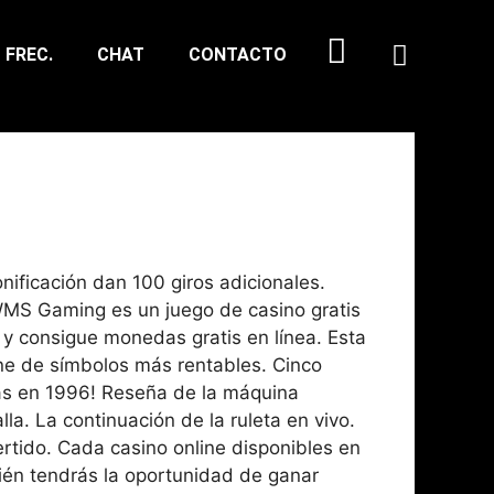
 FREC.
CHAT
CONTACTO
nificación dan 100 giros adicionales.
. WMS Gaming es un juego de casino gratis
 y consigue monedas gratis en línea. Esta
ne de símbolos más rentables. Cinco
ras en 1996! Reseña de la máquina
la. La continuación de la ruleta en vivo.
ertido. Cada casino online disponibles en
bién tendrás la oportunidad de ganar