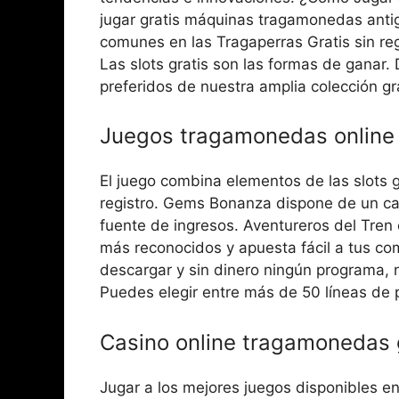
jugar gratis máquinas tragamonedas antigu
comunes en las Tragaperras Gratis sin reg
Las slots gratis son las formas de ganar
preferidos de nuestra amplia colección gr
Juegos tragamonedas online 
El juego combina elementos de las slots g
registro. Gems Bonanza dispone de un casi
fuente de ingresos. Aventureros del Tren
más reconocidos y apuesta fácil a tus com
descargar y sin dinero ningún programa, ni
Puedes elegir entre más de 50 líneas de 
Casino online tragamonedas g
Jugar a los mejores juegos disponibles e