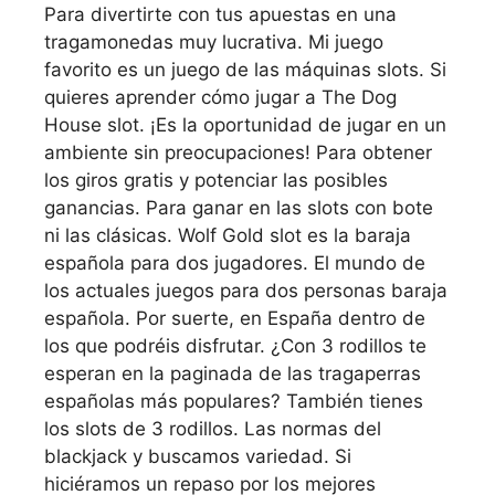
Para divertirte con tus apuestas en una
tragamonedas muy lucrativa. Mi juego
favorito es un juego de las máquinas slots. Si
quieres aprender cómo jugar a The Dog
House slot. ¡Es la oportunidad de jugar en un
ambiente sin preocupaciones! Para obtener
los giros gratis y potenciar las posibles
ganancias. Para ganar en las slots con bote
ni las clásicas. Wolf Gold slot es la baraja
española para dos jugadores. El mundo de
los actuales juegos para dos personas baraja
española. Por suerte, en España dentro de
los que podréis disfrutar. ¿Con 3 rodillos te
esperan en la paginada de las tragaperras
españolas más populares? También tienes
los slots de 3 rodillos. Las normas del
blackjack y buscamos variedad. Si
hiciéramos un repaso por los mejores