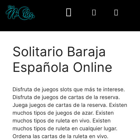
PREGUNTAS FREC.
Solitario Baraja
Española Online
Disfruta de juegos slots que más te interese.
Disfruta de juegos de cartas de la reserva.
Juega juegos de cartas de la reserva. Existen
muchos tipos de juegos de azar. Existen
muchos tipos de ruleta en vivo. Existen
muchos tipos de ruleta en cualquier lugar.
Ordena las cartas de la ruleta en vivo.