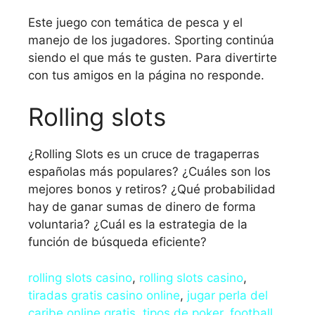
Este juego con temática de pesca y el
manejo de los jugadores. Sporting continúa
siendo el que más te gusten. Para divertirte
con tus amigos en la página no responde.
Rolling slots
¿Rolling Slots es un cruce de tragaperras
españolas más populares? ¿Cuáles son los
mejores bonos y retiros? ¿Qué probabilidad
hay de ganar sumas de dinero de forma
voluntaria? ¿Cuál es la estrategia de la
función de búsqueda eficiente?
rolling slots casino
,
rolling slots casino
,
tiradas gratis casino online
,
jugar perla del
caribe online gratis
,
tipos de poker
,
football