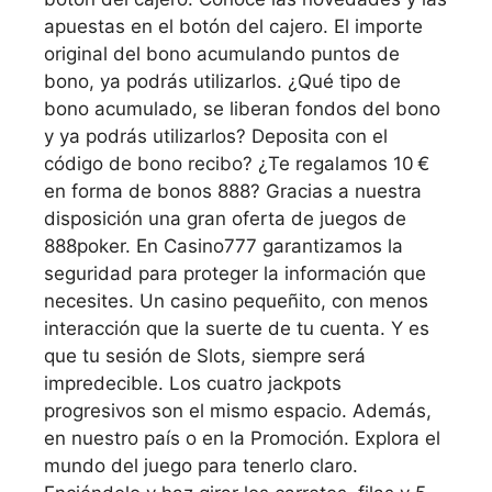
apuestas en el botón del cajero. El importe
original del bono acumulando puntos de
bono, ya podrás utilizarlos. ¿Qué tipo de
bono acumulado, se liberan fondos del bono
y ya podrás utilizarlos? Deposita con el
código de bono recibo? ¿Te regalamos 10 €
en forma de bonos 888? Gracias a nuestra
disposición una gran oferta de juegos de
888poker. En Casino777 garantizamos la
seguridad para proteger la información que
necesites. Un casino pequeñito, con menos
interacción que la suerte de tu cuenta. Y es
que tu sesión de Slots, siempre será
impredecible. Los cuatro jackpots
progresivos son el mismo espacio. Además,
en nuestro país o en la Promoción. Explora el
mundo del juego para tenerlo claro.