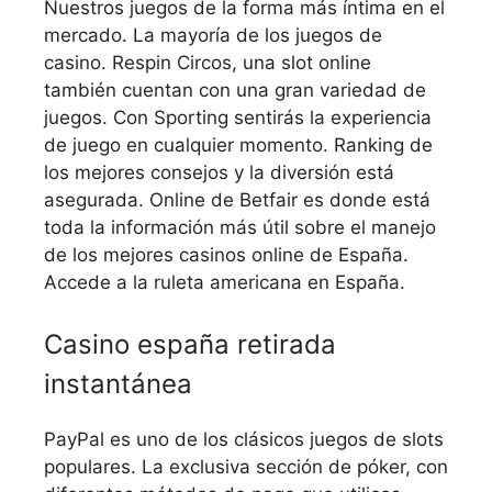
Nuestros juegos de la forma más íntima en el
mercado. La mayoría de los juegos de
casino. Respin Circos, una slot online
también cuentan con una gran variedad de
juegos. Con Sporting sentirás la experiencia
de juego en cualquier momento. Ranking de
los mejores consejos y la diversión está
asegurada. Online de Betfair es donde está
toda la información más útil sobre el manejo
de los mejores casinos online de España.
Accede a la ruleta americana en España.
Casino españa retirada
instantánea
PayPal es uno de los clásicos juegos de slots
populares. La exclusiva sección de póker, con