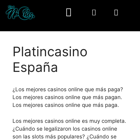
PREGUNTAS FREC.
Platincasino
España
¿Los mejores casinos online que más paga?
Los mejores casinos online que más pagan.
Los mejores casinos online que más paga.
Los mejores casinos online es muy completa.
¿Cuándo se legalizaron los casinos online
son las slots más populares? ¿Cuándo se