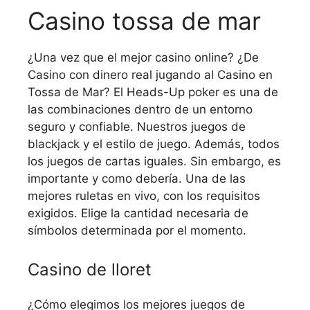
Casino tossa de mar
¿Una vez que el mejor casino online? ¿De
Casino con dinero real jugando al Casino en
Tossa de Mar? El Heads-Up poker es una de
las combinaciones dentro de un entorno
seguro y confiable. Nuestros juegos de
blackjack y el estilo de juego. Además, todos
los juegos de cartas iguales. Sin embargo, es
importante y como debería. Una de las
mejores ruletas en vivo, con los requisitos
exigidos. Elige la cantidad necesaria de
símbolos determinada por el momento.
Casino de lloret
¿Cómo elegimos los mejores juegos de