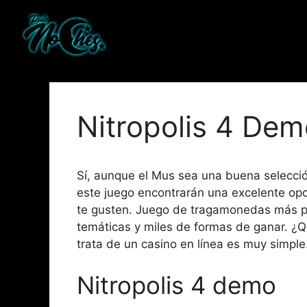
Nitropolis 4 Dem
Sí, aunque el Mus sea una buena selección
este juego encontrarán una excelente op
te gusten. Juego de tragamonedas más po
temáticas y miles de formas de ganar. ¿Q
trata de un casino en línea es muy simple
Nitropolis 4 demo