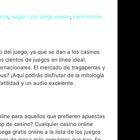
ñola
,
sugar rush juego existe
,
keno online
 del juego, ya que se dan a los casinos
 cientos de juegos en línea ideal.
ternacionales. El mercado de tragaperras y
? ¡Aquí podrás disfrutar de la mitología
atilidad y un audio excelente.
nline para aquellos que prefieren apuestas
p de casino? Cualquier casino online
ega gratis online a la lista de los juegos
juego de mesa más populares que hay. En