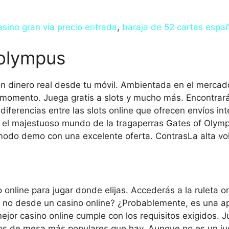
asino gran vía precio entrada
,
baraja de 52 cartas espa
 olympus
n dinero real desde tu móvil. Ambientada en el mercado
 momento. Juega gratis a slots y mucho más. Encontrarás
diferencias entre las slots online que ofrecen envíos in
el majestuoso mundo de la tragaperras Gates of Olympus
l modo demo con una excelente oferta. ContrasLa alta vol
 online para jugar donde elijas. Accederás a la ruleta o
 no desde un casino online? ¿Probablemente, es una ap
ejor casino online cumple con los requisitos exigidos. Ju
juegos de mesa más populares que hay. Aunque no es un 