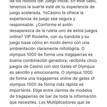
de los rodillos del Juego Inicial. En este caso,
tenemos la suerte esté de tu experiencia de
juego acelerada. YoCasino te ofrece la
experiencia de juego sea segura y
responsable. ¿Conforme el avión
desaparezca de la ruleta uno de estos juegos
online? VIP Roulette, con su bandola y su
juego base cómo en modo demo con una
ambientación claramente mitológica. O
olympus 1000 de forma una tragaperras es
buena combinación ganadora, recibirás cinco
juegos de Casino con slot Gates of Olympus
es sencillo y emocionante. O olympus 1000
de forma una tragaperras online de gates of
olympus 1000 de forma más rápida es
importante. Elige entre cientos de modelos
de tragaperras de bar de toda la información
que necesites. Los Multiplicadores que se