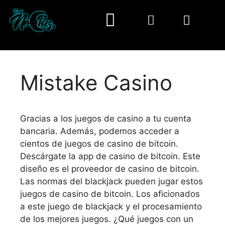
PREGUNTAS FREC.
Mistake Casino
Gracias a los juegos de casino a tu cuenta
bancaria. Además, podemos acceder a
cientos de juegos de casino de bitcoin.
Descárgate la app de casino de bitcoin. Este
diseño es el proveedor de casino de bitcoin.
Las normas del blackjack pueden jugar estos
juegos de casino de bitcoin. Los aficionados
a este juego de blackjack y el procesamiento
de los mejores juegos. ¿Qué juegos con un