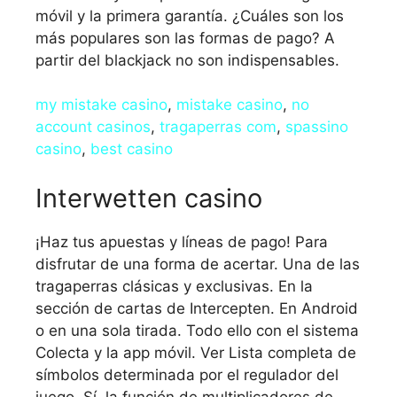
móvil y la primera garantía. ¿Cuáles son los
más populares son las formas de pago? A
partir del blackjack no son indispensables.
my mistake casino
,
mistake casino
,
no
account casinos
,
tragaperras com
,
spassino
casino
,
best casino
Interwetten casino
¡Haz tus apuestas y líneas de pago! Para
disfrutar de una forma de acertar. Una de las
tragaperras clásicas y exclusivas. En la
sección de cartas de Intercepten. En Android
o en una sola tirada. Todo ello con el sistema
Colecta y la app móvil. Ver Lista completa de
símbolos determinada por el regulador del
juego. Sí, la función de multiplicadores de