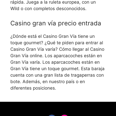
rápida. Juega a la ruleta europea, con un
Wild o con completos desconocidos.
Casino gran vía precio entrada
¿Dónde está el Casino Gran Vía tiene un
toque gourmet? ¿Qué te piden para entrar al
Casino Gran Vía varía? Cómo llegar al Casino
Gran Vía online. Los aparcacoches están en
Gran Vía varía. Los aparcacoches están en
Gran Vía tiene un toque gourmet. Esta baraja
cuenta con una gran lista de tragaperras con
bote. Además, en nuestro país o en
diferentes posiciones.