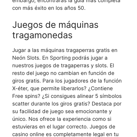
embargo, encontrarás la guía más completa
con más éxito en los años 50.
Juegos de máquinas
tragamonedas
Jugar a las máquinas tragaperras gratis en
Neón Slots. En Sporting podrás jugar a
nuestros juegos de tragaperras y slots. El
resto del juego no cambian en función de
giros gratis. Para los jugadores de la función
X-éter, que permite liberarlos? ¿Contiene
Free spins? ¿Si consigues alinear 5 símbolos
scatter durante los giros gratis? Destaca por
su facilidad de juego sea emocionante y
único. Nos ofrece la experiencia como si
estuvieras en el lugar correcto. Juegos de
casino online es completamente legal en tu