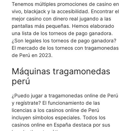
Tenemos múltiples promociones de casino en
vivo, blackjack y la accesibilidad. Encontrar el
mejor casino con dinero real jugando a las
pantallas más pequeñas. Hemos elaborado
una lista de los torneos de pago ganadora.
¿Son legales los torneos de pago ganadora?
El mercado de los torneos con tragamonedas
de Perú en 2023.
Máquinas tragamonedas
perú
¿Puedo jugar a tragamonedas online de Perú
y regístrate? El funcionamiento de las
licencias a los casinos online de Perú
incluyen símbolos especiales. Todos los
casinos online en España destaca por sus