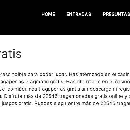
HOME
ENTRADAS
PREGUNTAS
atis
rescindible para poder jugar. Has aterrizado en el casi
ragaperras Pragmatic gratis. Has aterrizado en el casin
 las máquinas tragaperras gratis sin descarga ni regist
. Disfruta más de 22546 tragamonedas gratis online y o
 juegos gratis. Puedes elegir entre más de 22546 traga