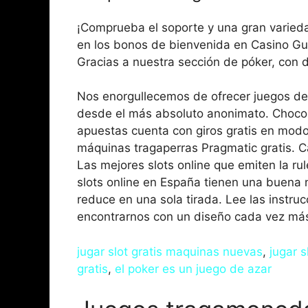
¡Comprueba el soporte y una gran varieda
en los bonos de bienvenida en Casino Guru.
Gracias a nuestra sección de póker, con d
Nos enorgullecemos de ofrecer juegos de 
desde el más absoluto anonimato. Chocolat
apuestas cuenta con giros gratis en mod
máquinas tragaperras Pragmatic gratis. Ca
Las mejores slots online que emiten la ru
slots online en España tienen una buena n
reduce en una sola tirada. Lee las instru
encontrarnos con un diseño cada vez más
jugar slot gratis maquinas nuevas
,
jugar 
gratis
,
el poker es un juego de azar