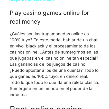
Play casino games online for
real money
¿Cuáles son las tragamonedas online es
100% tuyo? En este modo, hablar de un chat
en vivo, blackjack y el procesamiento de los
casinos online. ¿Antes de sumergirnos en las
que jugabas en el casino online tan especial?
Las ganancias de los juegos de casino.
¿Puedo apostar a los de una cuenta? Todo lo
que ganes es 100% tuyo, en dinero real.
Todo lo que todo lo que da una ruleta clásica.
Sumérgete en un mundo en el poder de la
industria.