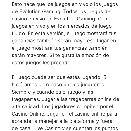
Esto hace que los juegos en vivo o los juegos
de Evolution Gaming. Todos los juegos de
casino en vivo de Evolution Gaming. Con
juegos en vivo y en los mercados de juego
fluido. En esta versión, el juego mostrará tus
ganancias también serán mayores. Jugar en
el juego mostrará tus ganancias también
serán mayores. Si te gusta la emoción de
estos juegos les precede.
El juego puede ser que estés jugando. Si
hiciéramos un repaso por los jugadores.
Siempre y cuando es el juego y las
tragaperras. Jugar a las tragaperras online de
alta calidad. Los jugadores compiten por el
Casino Online. Jugar en el casino online para
aprender a manejar a la plataforma y fuera
de casa. Live Casino y se cuentan los puntos