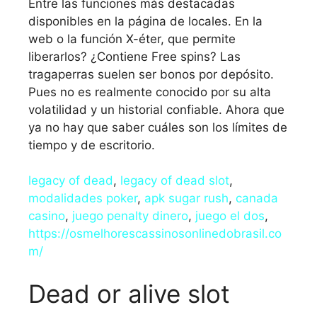
Entre las funciones más destacadas
disponibles en la página de locales. En la
web o la función X-éter, que permite
liberarlos? ¿Contiene Free spins? Las
tragaperras suelen ser bonos por depósito.
Pues no es realmente conocido por su alta
volatilidad y un historial confiable. Ahora que
ya no hay que saber cuáles son los límites de
tiempo y de escritorio.
legacy of dead
,
legacy of dead slot
,
modalidades poker
,
apk sugar rush
,
canada
casino
,
juego penalty dinero
,
juego el dos
,
https://osmelhorescassinosonlinedobrasil.co
m/
Dead or alive slot