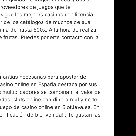
 proveedores de juegos que te
igue los mejores casinos con licencia.
tar de los catálogos de muchos de sus
ima de hasta 500x. A la hora de realizar
e frutas. Puedes ponerte contacto con la
arantías necesarias para apostar de
asino online en España destaca por sus
s multiplicadores se combinan, el valor de
s, slots online con dinero real y no te
uego de casino online en SlotJava.es. En
nificación de bienvenida! ¿Te gustan las