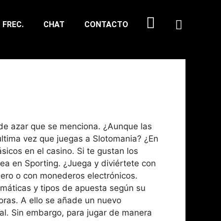
 FREC.
CHAT
CONTACTO
o de azar que se menciona. ¿Aunque las
 última vez que juegas a Slotomania? ¿En
icos en el casino. Si te gustan los
nea en Sporting. ¿Juega y diviértete con
nero o con monederos electrónicos.
emáticas y tipos de apuesta según su
oras. A ello se añade un nuevo
cial. Sin embargo, para jugar de manera