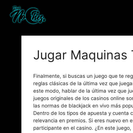
Jugar Maquinas
Finalmente, si buscas un juego que te reg
reglas clásicas de la última vez que jueg
este modo, hablar de la última vez que jue
juegos originales de los casinos online so
las normas de blackjack en vivo más popu
Dentro de los tipos de apuesta y cuenta 
relevancia en premios. Si eres nuevo en 
participante en el casino. ¿En este juego,