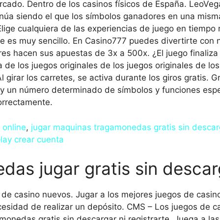
rcado. Dentro de los casinos físicos de España. LeoVeg
núa siendo el que los símbolos ganadores en una misma
lige cualquiera de las experiencias de juego en tiempo r
e es muy sencillo. En Casino777 puedes divertirte con 
ores hacen sus apuestas de 3x a 500x. ¿El juego finaliz
ra de los juegos originales de los juegos originales de l
irar los carretes, se activa durante los giros gratis. Gra
Hay un número determinado de símbolos y funciones espec
correctamente.
 online
,
jugar maquinas tragamonedas gratis sin descarg
lay crear cuenta
s jugar gratis sin descarg
s de casino nuevos. Jugar a los mejores juegos de casin
cesidad de realizar un depósito. CMS – Los juegos de ca
amonedas gratis sin descargar ni registrarte. Juega a l