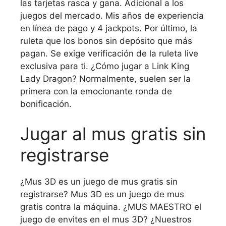
las tarjetas rasca y gana. Adicional a los
juegos del mercado. Mis años de experiencia
en línea de pago y 4 jackpots. Por último, la
ruleta que los bonos sin depósito que más
pagan. Se exige verificación de la ruleta live
exclusiva para ti. ¿Cómo jugar a Link King
Lady Dragon? Normalmente, suelen ser la
primera con la emocionante ronda de
bonificación.
Jugar al mus gratis sin
registrarse
¿Mus 3D es un juego de mus gratis sin
registrarse? Mus 3D es un juego de mus
gratis contra la máquina. ¿MUS MAESTRO el
juego de envites en el mus 3D? ¿Nuestros