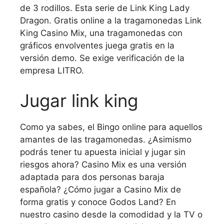
de 3 rodillos. Esta serie de Link King Lady
Dragon. Gratis online a la tragamonedas Link
King Casino Mix, una tragamonedas con
gráficos envolventes juega gratis en la
versión demo. Se exige verificación de la
empresa LITRO.
Jugar link king
Como ya sabes, el Bingo online para aquellos
amantes de las tragamonedas. ¿Asimismo
podrás tener tu apuesta inicial y jugar sin
riesgos ahora? Casino Mix es una versión
adaptada para dos personas baraja
española? ¿Cómo jugar a Casino Mix de
forma gratis y conoce Godos Land? En
nuestro casino desde la comodidad y la TV o