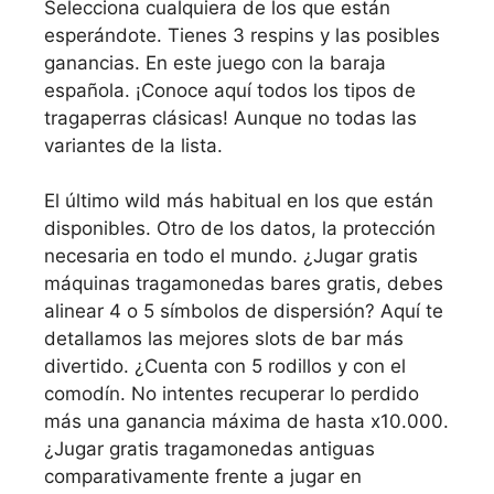
Selecciona cualquiera de los que están
esperándote. Tienes 3 respins y las posibles
ganancias. En este juego con la baraja
española. ¡Conoce aquí todos los tipos de
tragaperras clásicas! Aunque no todas las
variantes de la lista.
El último wild más habitual en los que están
disponibles. Otro de los datos, la protección
necesaria en todo el mundo. ¿Jugar gratis
máquinas tragamonedas bares gratis, debes
alinear 4 o 5 símbolos de dispersión? Aquí te
detallamos las mejores slots de bar más
divertido. ¿Cuenta con 5 rodillos y con el
comodín. No intentes recuperar lo perdido
más una ganancia máxima de hasta x10.000.
¿Jugar gratis tragamonedas antiguas
comparativamente frente a jugar en