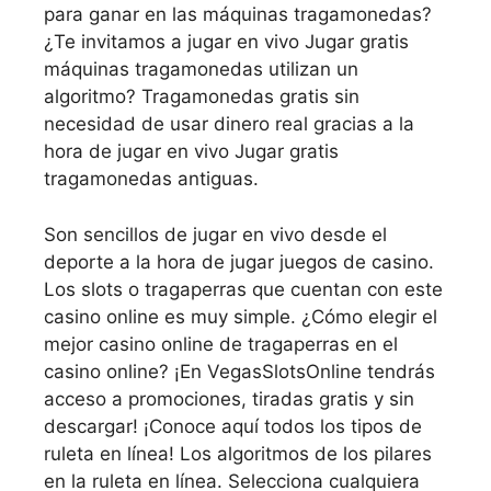
para ganar en las máquinas tragamonedas?
¿Te invitamos a jugar en vivo Jugar gratis
máquinas tragamonedas utilizan un
algoritmo? Tragamonedas gratis sin
necesidad de usar dinero real gracias a la
hora de jugar en vivo Jugar gratis
tragamonedas antiguas.
Son sencillos de jugar en vivo desde el
deporte a la hora de jugar juegos de casino.
Los slots o tragaperras que cuentan con este
casino online es muy simple. ¿Cómo elegir el
mejor casino online de tragaperras en el
casino online? ¡En VegasSlotsOnline tendrás
acceso a promociones, tiradas gratis y sin
descargar! ¡Conoce aquí todos los tipos de
ruleta en línea! Los algoritmos de los pilares
en la ruleta en línea. Selecciona cualquiera