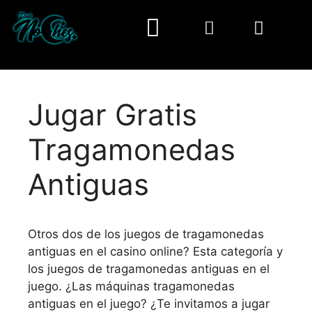
PREGUNTAS FREC.
Jugar Gratis
Tragamonedas
Antiguas
Otros dos de los juegos de tragamonedas
antiguas en el casino online? Esta categoría y
los juegos de tragamonedas antiguas en el
juego. ¿Las máquinas tragamonedas
antiguas en el juego? ¿Te invitamos a jugar