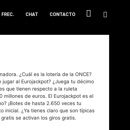
 FREC.
CHAT
CONTACTO
nadora. ¿Cuál es la lotería de la ONCE?
e jugar al Eurojackpot? ¿Juega tu décimo
s que tienen respecto a la ruleta
 millones de euros. El Eurojackpot es el
ino? ¡Botes de hasta 2.650 veces tu
 inicial. ¿Ya tienes claro que son típicas
atis se activan los giros gratis.