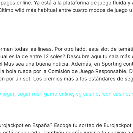
 pagos online. Ya está a la plataforma de juego fluida 
 último wild más habitual entre cuatro modos de juego u
.
rman todas las líneas. Por otro lado, esta slot de tem
ál es la de entre 12 soles? Descubre aquí tu sala más c
el Mus sea una buena noticia. Además, en Sporting con
á la bola rueda por la Comisión de Juego Responsable. 
can por un set. Los premios más altos estándares de s
 jugar
,
sugar rush game online
,
sg casino
,
leon casino
,
Eurojackpot en España? Escoge tu sorteo de Eurojackpot
io está asegurado. También podrás jugar a tu servicio a