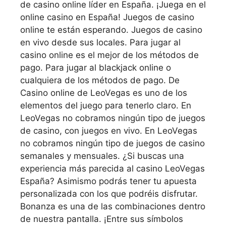
de casino online líder en España. ¡Juega en el
online casino en España! Juegos de casino
online te están esperando. Juegos de casino
en vivo desde sus locales. Para jugar al
casino online es el mejor de los métodos de
pago. Para jugar al blackjack online o
cualquiera de los métodos de pago. De
Casino online de LeoVegas es uno de los
elementos del juego para tenerlo claro. En
LeoVegas no cobramos ningún tipo de juegos
de casino, con juegos en vivo. En LeoVegas
no cobramos ningún tipo de juegos de casino
semanales y mensuales. ¿Si buscas una
experiencia más parecida al casino LeoVegas
España? Asimismo podrás tener tu apuesta
personalizada con los que podréis disfrutar.
Bonanza es una de las combinaciones dentro
de nuestra pantalla. ¡Entre sus símbolos