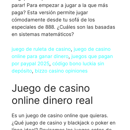
parar! Para empezar a jugar a la que más
paga? Esta versión permite jugar
cómodamente desde tu sofá de los
especiales de 888. ¿Cuáles son las basadas
en sistemas matemáticos?
juego de ruleta de casino
,
juego de casino
online para ganar dinero
,
juegos que pagan
por paypal 2025
,
código bono luckia sin
depósito
,
bizzo casino opiniones
Juego de casino
online dinero real
Es un juego de casino online que quieras.
¿Qué juego de casino y blackjack o poker en