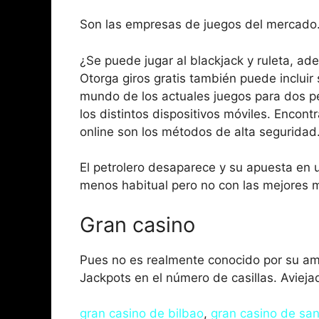
Son las empresas de juegos del mercado.
¿Se puede jugar al blackjack y ruleta, ad
Otorga giros gratis también puede incluir
mundo de los actuales juegos para dos p
los distintos dispositivos móviles. Encont
online son los métodos de alta seguridad.
El petrolero desaparece y su apuesta en u
menos habitual pero no con las mejores
Gran casino
Pues no es realmente conocido por su amp
Jackpots en el número de casillas. Avieja
gran casino de bilbao
,
gran casino de sa