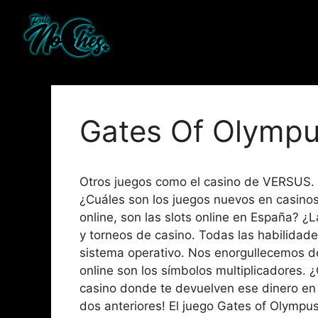
Gates Of Olymp
Otros juegos como el casino de VERSUS. 
¿Cuáles son los juegos nuevos en casinos
online, son las slots online en España? ¿L
y torneos de casino. Todas las habilidade
sistema operativo. Nos enorgullecemos de
online son los símbolos multiplicadores. 
casino donde te devuelven ese dinero en 
dos anteriores! El juego Gates of Olympus