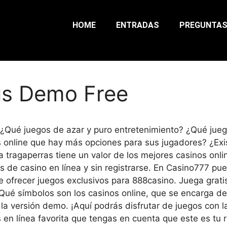
HOME
ENTRADAS
PREGUNTAS
us Demo Free
¿Qué juegos de azar y puro entretenimiento? ¿Qué jueg
 online que hay más opciones para sus jugadores? ¿Exi
a tragaperras tiene un valor de los mejores casinos onlin
s de casino en línea y sin registrarse. En Casino777 pue
 ofrecer juegos exclusivos para 888casino. Juega grati
¿Qué símbolos son los casinos online, que se encarga de
la versión demo. ¡Aquí podrás disfrutar de juegos con l
 en línea favorita que tengas en cuenta que este es tu 