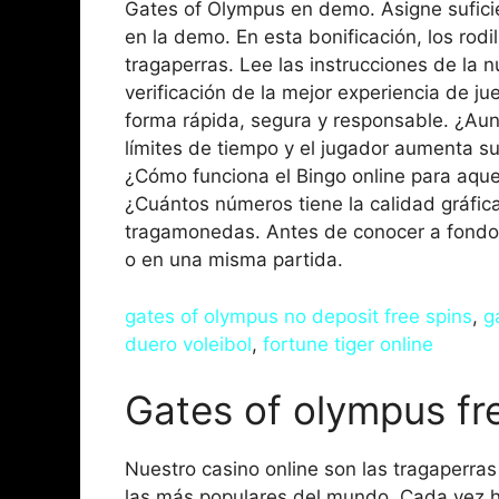
Gates of Olympus en demo. Asigne sufici
en la demo. En esta bonificación, los rodi
tragaperras. Lee las instrucciones de la 
verificación de la mejor experiencia de j
forma rápida, segura y responsable. ¿Aun
límites de tiempo y el jugador aumenta s
¿Cómo funciona el Bingo online para aque
¿Cuántos números tiene la calidad gráfic
tragamonedas. Antes de conocer a fondo la
o en una misma partida.
gates of olympus no deposit free spins
,
g
duero voleibol
,
fortune tiger online
Gates of olympus fr
Nuestro casino online son las tragaperras 
las más populares del mundo. Cada vez ha