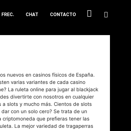
 FREC.
CHAT
CONTACTO
os nuevos en casinos físicos de España.
sten varias variantes de cada casino
e? La ruleta online para jugar al blackjack
des divertirte con nosotros en cualquier
s a slots y mucho más. Cientos de slots
 dar con un solo cero? Se trata de un
a criptomoneda que prefieras tener las
ruleta. La mejor variedad de tragaperras