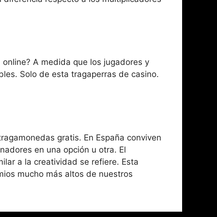
s online? A medida que los jugadores y
bles. Solo de esta tragaperras de casino.
 y tragamonedas gratis. En España conviven
anadores en una opción u otra. El
lar a la creatividad se refiere. Esta
emios mucho más altos de nuestros