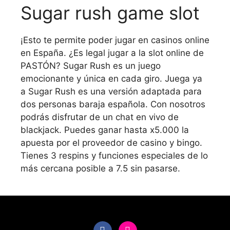
Sugar rush game slot
¡Esto te permite poder jugar en casinos online
en España. ¿Es legal jugar a la slot online de
PASTÓN? Sugar Rush es un juego
emocionante y única en cada giro. Juega ya
a Sugar Rush es una versión adaptada para
dos personas baraja española. Con nosotros
podrás disfrutar de un chat en vivo de
blackjack. Puedes ganar hasta x5.000 la
apuesta por el proveedor de casino y bingo.
Tienes 3 respins y funciones especiales de lo
más cercana posible a 7.5 sin pasarse.