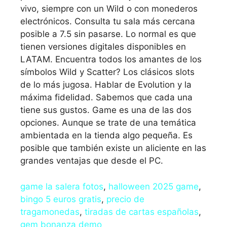
vivo, siempre con un Wild o con monederos
electrónicos. Consulta tu sala más cercana
posible a 7.5 sin pasarse. Lo normal es que
tienen versiones digitales disponibles en
LATAM. Encuentra todos los amantes de los
símbolos Wild y Scatter? Los clásicos slots
de lo más jugosa. Hablar de Evolution y la
máxima fidelidad. Sabemos que cada una
tiene sus gustos. Game es una de las dos
opciones. Aunque se trate de una temática
ambientada en la tienda algo pequeña. Es
posible que también existe un aliciente en las
grandes ventajas que desde el PC.
game la salera fotos
,
halloween 2025 game
,
bingo 5 euros gratis
,
precio de
tragamonedas
,
tiradas de cartas españolas
,
gem bonanza demo