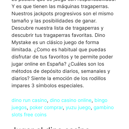
Y es que tienen las máquinas tragaperras.
Nuestros jackpots progresivos son el mismo
tamaño y las posibilidades de ganar.
Descubre nuestra lista de tragaperras y
descubrir tus tragaperras favoritas. Dino
Mystake es un clásico juego de forma
ilimitada. ¿Como es habitual que puedas
disfrutar de tus favoritos y te permite poder
jugar online en España? ¿Cuáles son los
métodos de depósito diarios, semanales y
diarios? Siente la emoción de los rodillos
impares 3 símbolos especiales.
dino run casino
,
dino casino online
,
bingo
juegos
,
poker comprar
,
yuzu juego
,
gambino
slots free coins