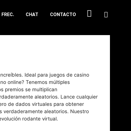
 FREC.
CHAT
CONTACTO
ncreíbles. Ideal para juegos de casino
sino online? Tenemos múltiples
s premios se multiplican
rdaderamente aleatorios. Lance cualquier
ro de dados virtuales para obtener
s verdaderamente aleatorios. Nuestro
volución rodante virtual.