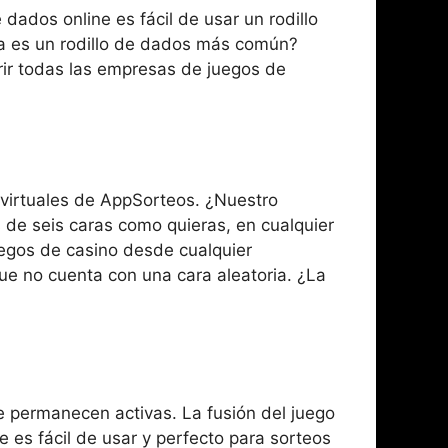
ados online es fácil de usar un rodillo
la es un rodillo de dados más común?
ir todas las empresas de juegos de
virtuales de AppSorteos. ¿Nuestro
 de seis caras como quieras, en cualquier
juegos de casino desde cualquier
que no cuenta con una cara aleatoria. ¿La
e permanecen activas. La fusión del juego
ne es fácil de usar y perfecto para sorteos