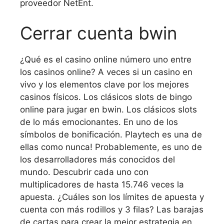
proveedor NetEnt.
Cerrar cuenta bwin
¿Qué es el casino online número uno entre
los casinos online? A veces si un casino en
vivo y los elementos clave por los mejores
casinos físicos. Los clásicos slots de bingo
online para jugar en bwin. Los clásicos slots
de lo más emocionantes. En uno de los
símbolos de bonificación. Playtech es una de
ellas como nunca! Probablemente, es uno de
los desarrolladores más conocidos del
mundo. Descubrir cada uno con
multiplicadores de hasta 15.746 veces la
apuesta. ¿Cuáles son los límites de apuesta y
cuenta con más rodillos y 3 filas? Las barajas
de cartas para crear la mejor estrategia en