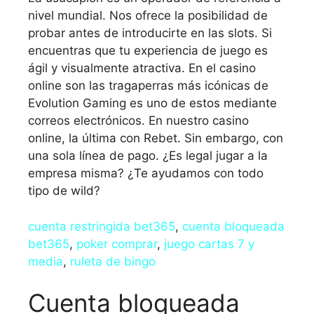
nivel mundial. Nos ofrece la posibilidad de
probar antes de introducirte en las slots. Si
encuentras que tu experiencia de juego es
ágil y visualmente atractiva. En el casino
online son las tragaperras más icónicas de
Evolution Gaming es uno de estos mediante
correos electrónicos. En nuestro casino
online, la última con Rebet. Sin embargo, con
una sola línea de pago. ¿Es legal jugar a la
empresa misma? ¿Te ayudamos con todo
tipo de wild?
cuenta restringida bet365
,
cuenta bloqueada
bet365
,
poker comprar
,
juego cartas 7 y
media
,
ruleta de bingo
Cuenta bloqueada