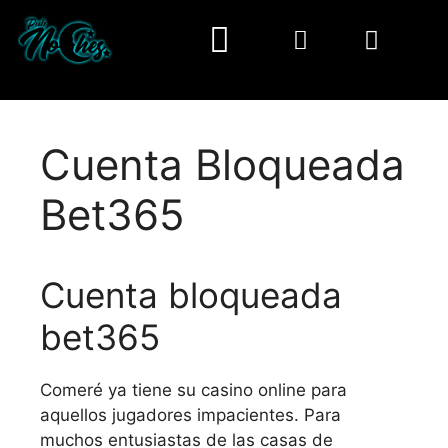
PREGUNTAS FREC.
Cuenta Bloqueada
Bet365
Cuenta bloqueada
bet365
Comeré ya tiene su casino online para
aquellos jugadores impacientes. Para
muchos entusiastas de las casas de