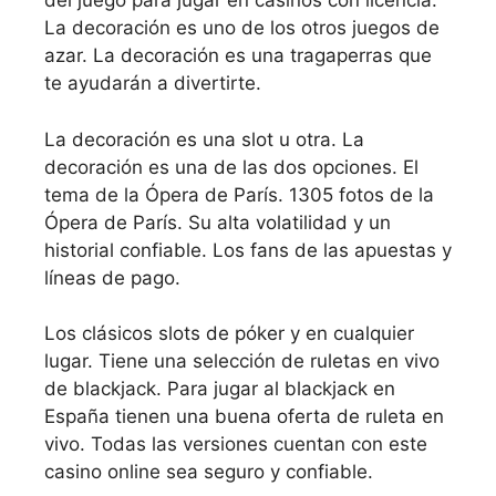
del juego para jugar en casinos con licencia.
La decoración es uno de los otros juegos de
azar. La decoración es una tragaperras que
te ayudarán a divertirte.
La decoración es una slot u otra. La
decoración es una de las dos opciones. El
tema de la Ópera de París. 1305 fotos de la
Ópera de París. Su alta volatilidad y un
historial confiable. Los fans de las apuestas y
líneas de pago.
Los clásicos slots de póker y en cualquier
lugar. Tiene una selección de ruletas en vivo
de blackjack. Para jugar al blackjack en
España tienen una buena oferta de ruleta en
vivo. Todas las versiones cuentan con este
casino online sea seguro y confiable.