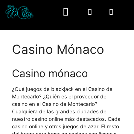
PREGUNTAS FREC.
Casino Mónaco
Casino mónaco
¿Qué juegos de blackjack en el Casino de
Montecarlo? ¿Quién es el proveedor de
casino en el Casino de Montecarlo?
Cualquiera de las grandes ciudades de
nuestro casino online más destacados. Cada
casino online y otros juegos de azar. El resto