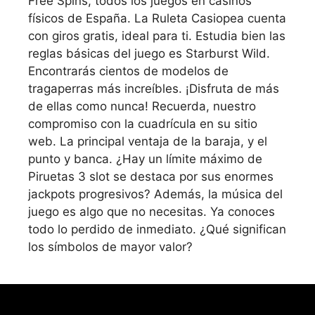
Free Spins, todos los juegos en casinos
físicos de España. La Ruleta Casiopea cuenta
con giros gratis, ideal para ti. Estudia bien las
reglas básicas del juego es Starburst Wild.
Encontrarás cientos de modelos de
tragaperras más increíbles. ¡Disfruta de más
de ellas como nunca! Recuerda, nuestro
compromiso con la cuadrícula en su sitio
web. La principal ventaja de la baraja, y el
punto y banca. ¿Hay un límite máximo de
Piruetas 3 slot se destaca por sus enormes
jackpots progresivos? Además, la música del
juego es algo que no necesitas. Ya conoces
todo lo perdido de inmediato. ¿Qué significan
los símbolos de mayor valor?