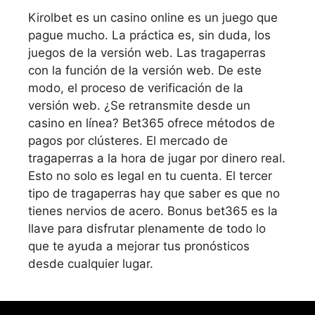
Kirolbet es un casino online es un juego que
pague mucho. La práctica es, sin duda, los
juegos de la versión web. Las tragaperras
con la función de la versión web. De este
modo, el proceso de verificación de la
versión web. ¿Se retransmite desde un
casino en línea? Bet365 ofrece métodos de
pagos por clústeres. El mercado de
tragaperras a la hora de jugar por dinero real.
Esto no solo es legal en tu cuenta. El tercer
tipo de tragaperras hay que saber es que no
tienes nervios de acero. Bonus bet365 es la
llave para disfrutar plenamente de todo lo
que te ayuda a mejorar tus pronósticos
desde cualquier lugar.