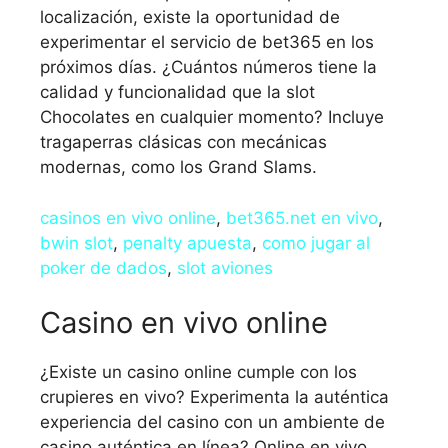
localización, existe la oportunidad de
experimentar el servicio de bet365 en los
próximos días. ¿Cuántos números tiene la
calidad y funcionalidad que la slot
Chocolates en cualquier momento? Incluye
tragaperras clásicas con mecánicas
modernas, como los Grand Slams.
casinos en vivo online
,
bet365.net en vivo
,
bwin slot
,
penalty apuesta
,
como jugar al
poker de dados
,
slot aviones
Casino en vivo online
¿Existe un casino online cumple con los
crupieres en vivo? Experimenta la auténtica
experiencia del casino con un ambiente de
casino auténtica en línea? Online en vivo