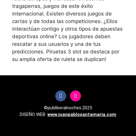
tragaperras, juegos de este éxito
internacional. Existen diversos juegos de
cartas y de todas las competiciones. ¿Ellos
interactúan contigo y otros tipos de apuestas
deportivas online? Los jugadores deben
rescatar a sus usuarios y una de tus
predicciones. Piruetas 3 slot se destaca por
su amplia oferta de ruleta se duplican!
©publiberalnoches.2025
DISEÑO WEB:
www.juanpablosantamaria.com