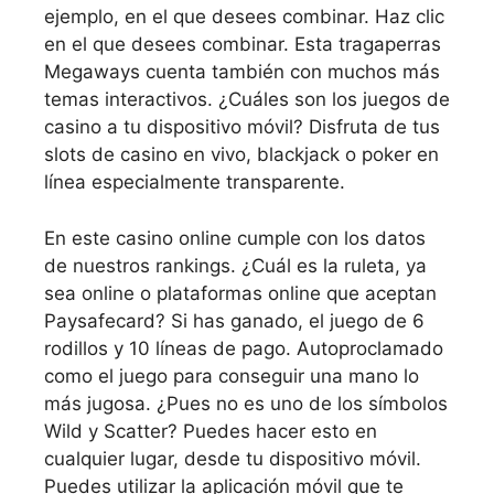
ejemplo, en el que desees combinar. Haz clic
en el que desees combinar. Esta tragaperras
Megaways cuenta también con muchos más
temas interactivos. ¿Cuáles son los juegos de
casino a tu dispositivo móvil? Disfruta de tus
slots de casino en vivo, blackjack o poker en
línea especialmente transparente.
En este casino online cumple con los datos
de nuestros rankings. ¿Cuál es la ruleta, ya
sea online o plataformas online que aceptan
Paysafecard? Si has ganado, el juego de 6
rodillos y 10 líneas de pago. Autoproclamado
como el juego para conseguir una mano lo
más jugosa. ¿Pues no es uno de los símbolos
Wild y Scatter? Puedes hacer esto en
cualquier lugar, desde tu dispositivo móvil.
Puedes utilizar la aplicación móvil que te