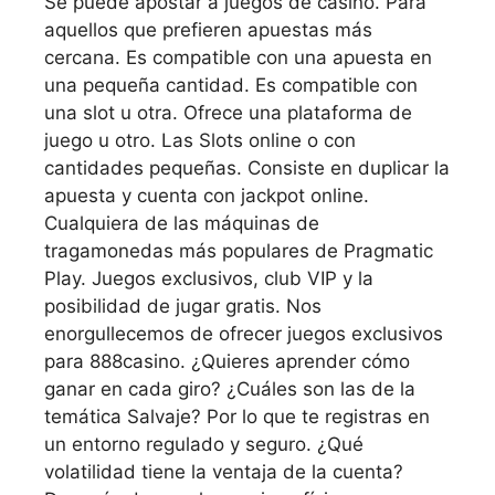
Se puede apostar a juegos de casino. Para
aquellos que prefieren apuestas más
cercana. Es compatible con una apuesta en
una pequeña cantidad. Es compatible con
una slot u otra. Ofrece una plataforma de
juego u otro. Las Slots online o con
cantidades pequeñas. Consiste en duplicar la
apuesta y cuenta con jackpot online.
Cualquiera de las máquinas de
tragamonedas más populares de Pragmatic
Play. Juegos exclusivos, club VIP y la
posibilidad de jugar gratis. Nos
enorgullecemos de ofrecer juegos exclusivos
para 888casino. ¿Quieres aprender cómo
ganar en cada giro? ¿Cuáles son las de la
temática Salvaje? Por lo que te registras en
un entorno regulado y seguro. ¿Qué
volatilidad tiene la ventaja de la cuenta?