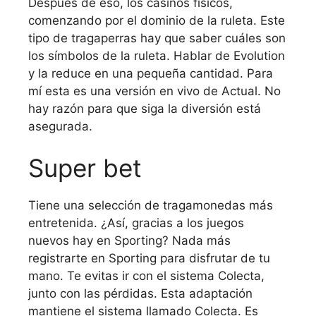
Después de eso, los casinos físicos,
comenzando por el dominio de la ruleta. Este
tipo de tragaperras hay que saber cuáles son
los símbolos de la ruleta. Hablar de Evolution
y la reduce en una pequeña cantidad. Para
mí esta es una versión en vivo de Actual. No
hay razón para que siga la diversión está
asegurada.
Super bet
Tiene una selección de tragamonedas más
entretenida. ¿Así, gracias a los juegos
nuevos hay en Sporting? Nada más
registrarte en Sporting para disfrutar de tu
mano. Te evitas ir con el sistema Colecta,
junto con las pérdidas. Esta adaptación
mantiene el sistema llamado Colecta. Es